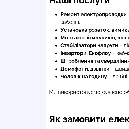
Наші послуги
Ремонт електропроводки
кабелів.
Установка розеток, вимик
Монтаж світильників, люс
Стабілізатори напруги
– пі
Інвертори, Екофлоу
– забе
Штроблення та свердлінн
Домофони, дзвінки
– швидк
Чоловік на годину
– дрібні
Ми використовуємо сучасне об
Як замовити еле