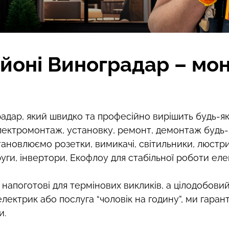
йоні Виноградар – мон
радар, який швидко та професійно вирішить будь-я
ктромонтаж, установку, ремонт, демонтаж будь-я
тановлюємо розетки, вимикачі, світильники, люстри
уги, інвертори, Екофлоу для стабільної роботи ел
напоготові для термінових викликів, а цілодобови
ектрик або послуга “чоловік на годину”, ми гаран
и.