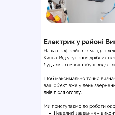
Електрик у районі Ви
Наша професійна команда елект
Києва. Від усунення дрібних н
будь-якого масштабу швидко, як
Щоб максимально точно визначи
ваш об’єкт вже у день звернен
днів після огляду.
Ми приступаємо до роботи одра
Невеликі завдання – викону