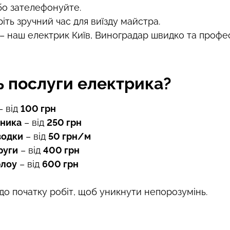
бо зателефонуйте.
іть зручний час для виїзду майстра.
– наш електрик Київ, Виноградар швидко та профес
ь послуги електрика?
– від
100 грн
ьника
– від
250 грн
водки
– від
50 грн/м
руги
– від
400 грн
флоу
– від
600 грн
до початку робіт, щоб уникнути непорозумінь.