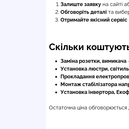
Залиште заявку
на сайті а
Обговоріть деталі
та вибер
Отримайте якісний сервіс
Скільки коштуют
Заміна розетки, вимикача
Установка люстри, світил
Прокладання електропро
Монтаж стабілізатора нап
Установка інвертора, Еко
Остаточна ціна обговорюється 