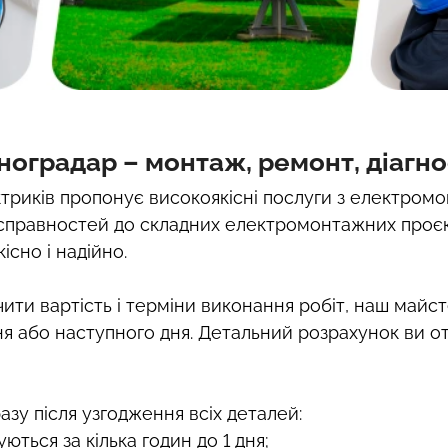
ноградар – монтаж, ремонт, діагн
риків пропонує високоякісні послуги з електромо
есправностей до складних електромонтажних проєк
існо і надійно.
ти вартість і терміни виконання робіт, наш майс
ня або наступного дня. Детальний розрахунок ви о
зу після узгодження всіх деталей:
ються за кілька годин до 1 дня;