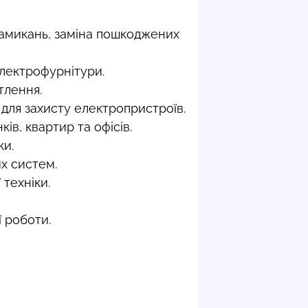
замикань, заміна пошкоджених
лектрофурнітури.
тлення.
 для захисту електропристроїв.
в, квартир та офісів.
ки.
х систем.
техніки.
 роботи.