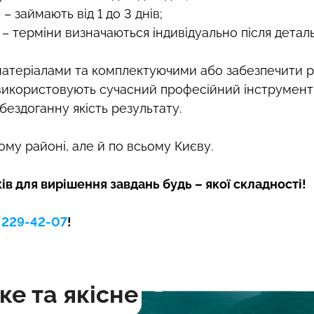
– займають від 1 до 3 днів;
 – терміни визначаються індивідуально після детал
теріалами та комплектуючими або забезпечити р
використовують сучасний професійний інструмент Bo
бездоганну якість результату.
му районі, але й по всьому Києву.
в для вирішення завдань будь – якої складності!
) 229-42-07
!
е та якісне