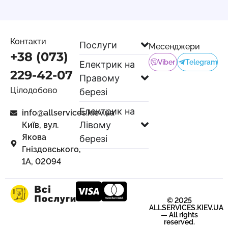
Контакти
Послуги
Месенджери
+38 (073)
Viber
Telegram
Електрик на
229-42-07
Правому
Цілодобово
березі
Електрик на
info@allservices.kiev.ua
Лівому
Київ, вул.
Якова
березі
Гніздовського,
1А, 02094
© 2025
ALLSERVICES.KIEV.UA
— All rights
reserved.