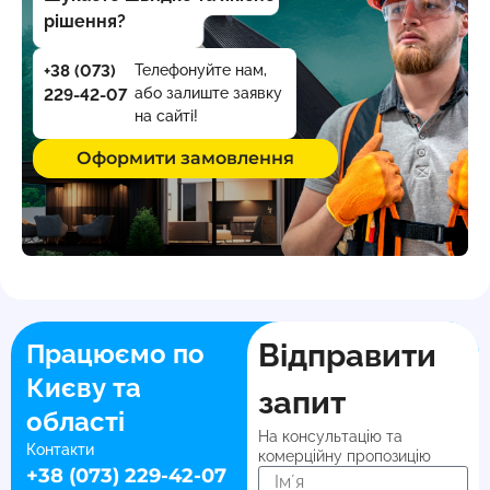
рішення?
+38 (073)
Телефонуйте нам,
або залиште заявку
229-42-07
на сайті!
Оформити замовлення
Відправити
Працюємо по
Києву та
запит
області
На консультацію та
Контакти
комерційну пропозицію
+38 (073) 229-42-07
Імʼя