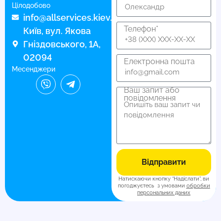
Цілодобово
info@allservices.kiev.ua
Телефон*
Київ, вул. Якова
Гніздовського, 1А,
02094
Електронна пошта
Месенджери
Ваш запит або
повідомлення
Відправити
Натискаючи кнопку “Надіслати”, ви
погоджуєтесь з умовами
обробки
персональних даних