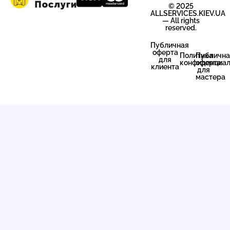
© 2025
ALLSERVICES.KIEV.UA
— All rights
reserved.
Публичная
оферта
Политика
Публична
для
конфиденциал
оферта
клиента
для
мастера