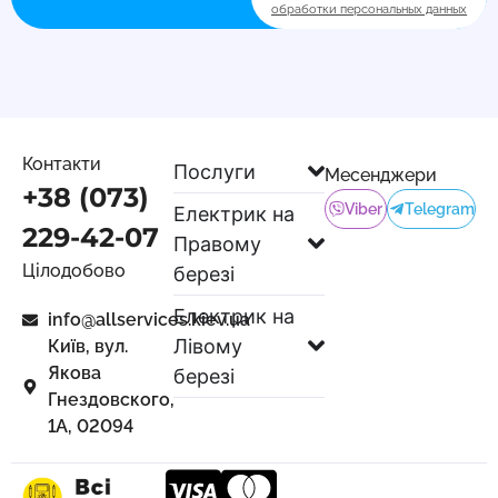
обработки персональных данных
Контакти
Послуги
Месенджери
+38 (073)
Viber
Telegram
Електрик на
229-42-07
Правому
Цілодобово
березі
Електрик на
info@allservices.kiev.ua
Лівому
Київ, вул.
Якова
березі
Гнездовского,
1А, 02094