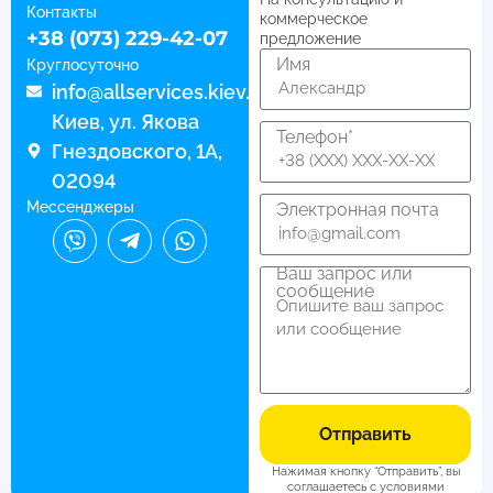
Контакты
коммерческое
+38 (073) 229-42-07
предложение
Имя
Круглосуточно
info@allservices.kiev.ua
Киев, ул. Якова
Телефон*
Гнездовского, 1А,
02094
Мессенджеры
Электронная почта
Ваш запрос или
сообщение
Отправить
Нажимая кнопку “Отправить”, вы
соглашаетесь с условиями