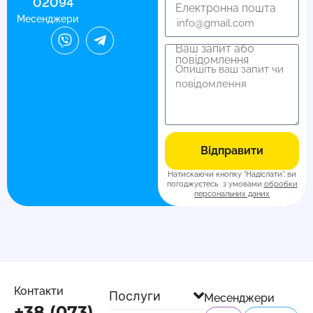
02094
Електронна пошта
Месенджери
Ваш запит або
повідомлення
Відправити
Натискаючи кнопку “Надіслати”, ви
погоджуєтесь з умовами
обробки
персональних даних
Контакти
Послуги
Месенджери
+38 (073)