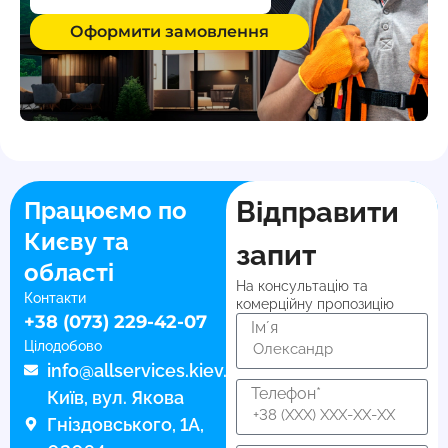
Оформити замовлення
Відправити
Працюємо по
Києву та
запит
області
На консультацію та
Контакти
комерційну пропозицію
+38 (073) 229-42-07
Імʼя
Цілодобово
info@allservices.kiev.ua
Телефон*
Київ, вул. Якова
Гніздовського, 1А,