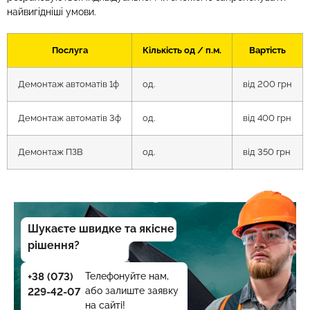
найвигідніші умови.
Послуга
Кількість од / п.м.
Вартість
Демонтаж автоматів 1ф
од.
від 200 грн
Демонтаж автоматів 3ф
од.
від 400 грн
Демонтаж ПЗВ
од.
від 350 грн
Шукаєте швидке та якісне
рішення?
+38 (073)
Телефонуйте нам,
або залиште заявку
229-42-07
на сайті!