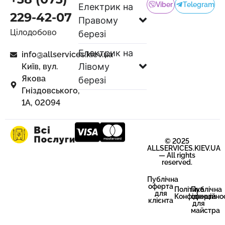
Viber
Telegram
Електрик на
229-42-07
Правому
Цілодобово
березі
Електрик на
info@allservices.kiev.ua
Лівому
Київ, вул.
Якова
березі
Гніздовського,
1А, 02094
© 2025
ALLSERVICES.KIEV.UA
— All rights
reserved.
Публічна
оферта
Політика
Публічна
для
Конфіденційно
оферта
клієнта
для
майстра