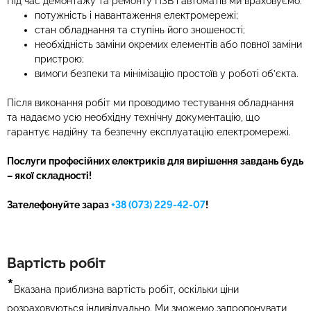
Під час демонтажу та ремонту ПЗВ і автоматів ми враховуємо:
потужність і навантаження електромережі;
стан обладнання та ступінь його зношеності;
необхідність заміни окремих елементів або повної заміни
пристрою;
вимоги безпеки та мінімізацію простоїв у роботі об’єкта.
Після виконання робіт ми проводимо тестування обладнання
та надаємо усю необхідну технічну документацію, що
гарантує надійну та безпечну експлуатацію електромережі.
Послуги професійних електриків для вирішення завдань будь
– якої складності!
Зателефонуйте зараз
+38 (073) 229-42-07
!
Вартість робіт
*
Вказана приблизна вартість робіт, оскільки ціни
розраховуються індивідуально. Ми зможемо запропонувати