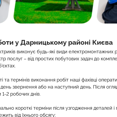
оти у Дарницькому районі Києва
триків виконує будь-які види електромонтажних р
тр послуг – від простих побутових задач до компл
’єктах.
і та термінів виконання робіт наші фахівці операт
день звернення або на наступний день. Після огля
1-2 робочих днів.
льно короткі терміни після узгодження деталей і 
жить від їхнього обсягу: