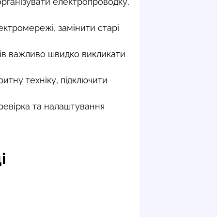
рганізувати електропроводку,
ктромережі, замінити старі
адів важливо швидко викликати
итну техніку, підключити
еревірка та налаштування
і