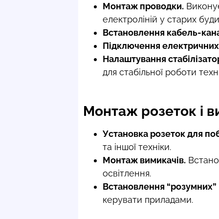
Монтаж проводки.
Виконує
електроліній у старих буди
Встановлення кабель-кана
Підключення електричних 
Налаштування стабілізатор
для стабільної роботи техні
Монтаж розеток і в
Установка розеток для поб
та іншої техніки.
Монтаж вимикачів.
Встанов
освітлення.
Встановлення “розумних” 
керувати приладами.