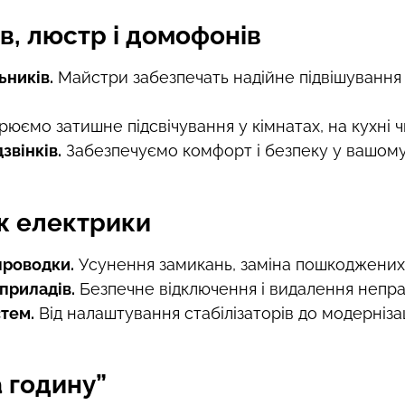
в, люстр і домофонів
ьників.
Майстри забезпечать надійне підвішування
юємо затишне підсвічування у кімнатах, на кухні чи
звінків.
Забезпечуємо комфорт і безпеку у вашому 
ж електрики
роводки.
Усунення замикань, заміна пошкоджених 
приладів.
Безпечне відключення і видалення непра
тем.
Від налаштування стабілізаторів до модерніза
а годину”