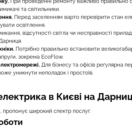
нку.
При проведенні ремонту важливо правильно о
имикачі та світильники.
ення.
Перед заселенням варто перевірити стан еле
увати освітлення.
микання, відсутності світла чи несправності прил
 Дарниця.
хніки.
Потрібно правильно встановити великогабар
апруги, зокрема EcoFlow.
електромережі.
Для бізнесу та офісів регулярна п
оже уникнути неполадок і простоїв.
електрика в Києві на Дарниц
я, пропонує широкий спектр послуг:
оботи