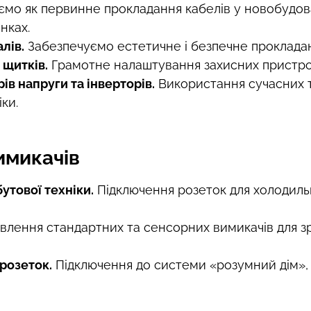
мо як первинне прокладання кабелів у новобудовах
нках.
лів.
Забезпечуємо естетичне і безпечне проклада
щитків.
Грамотне налаштування захисних пристрої
ів напруги та інверторів.
Використання сучасних те
ки.
имикачів
утової техніки.
Підключення розеток для холодиль
лення стандартних та сенсорних вимикачів для з
розеток.
Підключення до системи «розумний дім»,