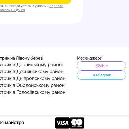
ти”, ви погоджуєтесь з умовами
обробки
сональних даних
трик на Лівому березі
Месенджери
ктрик в Дарницькому районі
Viber
ктрик в Деснянському районі
Telegram
ктрик в Дніпровському районі
ктрик в Оболонському районі
ктрик в Голосіївському районі
ля майстра