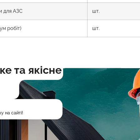
и для АЗС
шт.
ум робіт)
шт.
е та якісне
у на сайті!