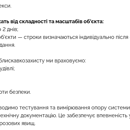
екси.
ть від складності та масштабів об’єкта:
 2 днів;
б’єкти — строки визначаються індивідуально після 
дання.
блискавкозахисту ми враховуємо:
дівлі;
рти безпеки.
водимо тестування та вимірювання опору системи
ехнічну документацію. Це забезпечує впевненість у
грозових явищ.