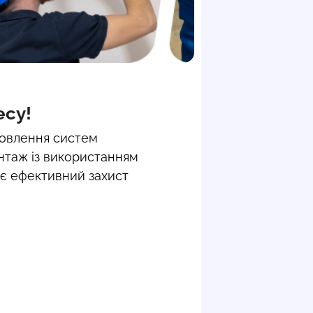
есу!
новлення систем
онтаж із використанням
ує ефективний захист