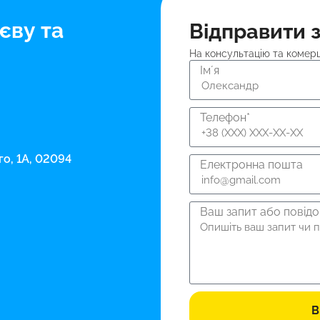
єву та
Відправити 
На консультацію та комер
Імʼя
Телефон*
го, 1А, 02094
Електронна пошта
Ваш запит або повід
В