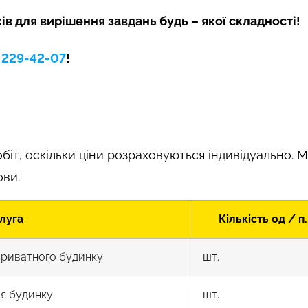
в для вирішення завдань будь – якої складності!
) 229-42-07
!
біт, оскільки ціни розраховуються індивідуально.
ови.
луга
Кількість од / п.
приватного будинку
шт.
ля будинку
шт.