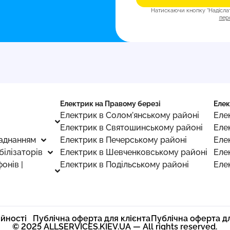
Натискаючи кнопку “Надісла
пер
Електрик на Правому березі
Елек
Електрик в Солом’янському районі
Еле
Електрик в Святошинському районі
Еле
аднанням
Електрик в Печерському районі
Еле
білізаторів
Електрик в Шевченковському районі
Еле
онів |
Електрик в Подільському районі
Еле
ійності
Публічна оферта для клієнта
Публічна оферта д
© 2025 ALLSERVICES.KIEV.UA — All rights reserved.