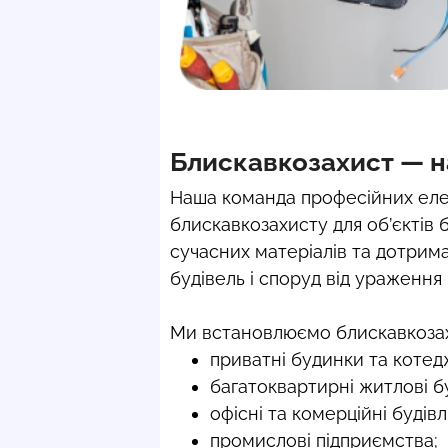
Блискавкозахист — на
Наша команда професійних еле
блискавкозахисту для об’єктів
сучасних матеріалів та дотрим
будівель і споруд від ураження
Ми встановлюємо блискавкозахис
приватні будинки та котедж
багатоквартирні житлові б
офісні та комерційні будівлі
промислові підприємства;