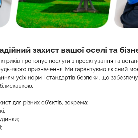
дійний захист вашої оселі та бізн
ктриків пропонує послуги з проєктування та вста
 будь-якого призначення. Ми гарантуємо якісний м
анням усіх норм і стандартів безпеки, що забезпеч
 блискавкою.
т для різних об’єктів, зокрема:
і;
удинки;
;