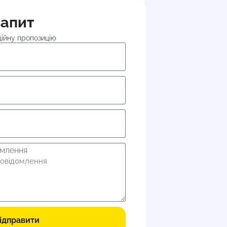
запит
ційну пропозицію
омлення
ідправити