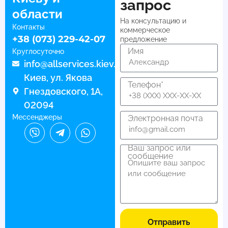
запрос
области
На консультацию и
Контакты
коммерческое
+38 (073) 229-42-07
предложение
Имя
Круглосуточно
info@allservices.kiev.ua
Киев, ул. Якова
Телефон*
Гнездовского, 1А,
02094
Мессенджеры
Электронная почта
Ваш запрос или
сообщение
Отправить