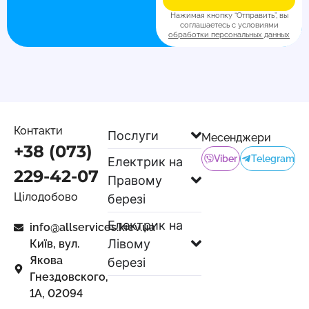
Нажимая кнопку “Отправить”, вы
соглашаетесь с условиями
обработки персональных данных
Контакти
Послуги
Месенджери
+38 (073)
Viber
Telegram
Електрик на
229-42-07
Правому
Цілодобово
березі
Електрик на
info@allservices.kiev.ua
Лівому
Київ, вул.
Якова
березі
Гнездовского,
1А, 02094