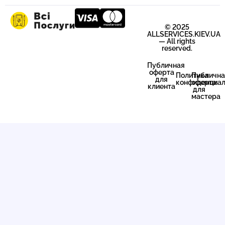
© 2025
ALLSERVICES.KIEV.UA
— All rights
reserved.
Публичная
оферта
Политика
Публична
для
конфиденциал
оферта
клиента
для
мастера