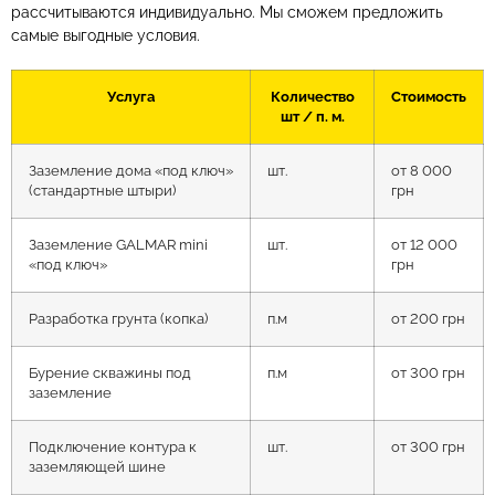
рассчитываются индивидуально. Мы сможем предложить
самые выгодные условия.
Услуга
Количество
Стоимость
шт / п. м.
Заземление дома «под ключ»
шт.
от 8 000
(стандартные штыри)
грн
Заземление GALMAR mini
шт.
от 12 000
«под ключ»
грн
Разработка грунта (копка)
п.м
от 200 грн
Бурение скважины под
п.м
от 300 грн
заземление
Подключение контура к
шт.
от 300 грн
заземляющей шине