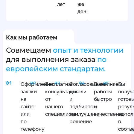
лет
же
день
Как мы работаем
Совмещаем
опыт и технологии
для выполнения заказа
по
европейским стандартам.
Оформление
Бесплатная
Согласовываем
Выполняем
Вы
заявки
консультация
детали
работы
получ
на
от
и
быстро
готов
сайте
нашего
подбираем
и
резуль
или
специалиста
наилучшее
качественно
выпол
по
решение
в
телефону
соотв