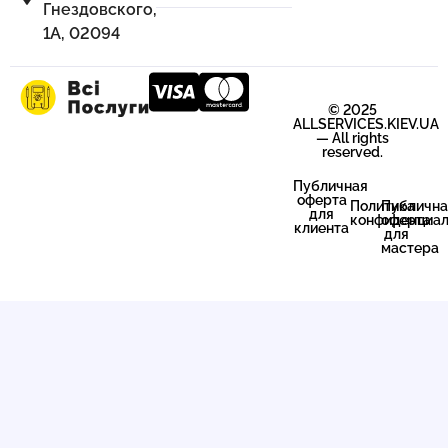
Гнездовского,
1А, 02094
© 2025
ALLSERVICES.KIEV.UA
— All rights
reserved.
Публичная
оферта
Политика
Публична
для
конфиденциал
оферта
клиента
для
мастера