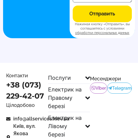
Отправить
Нажимая кнопку «Отправить», вы
соглашаетесь с условиями
обработки персональных данных
Контакти
Послуги
Месенджери
+38 (073)
Viber
Telegram
Електрик на
229-42-07
Правому
Цілодобово
березі
Електрик на
info@allservices.kiev.ua
Лівому
Київ, вул.
Якова
березі