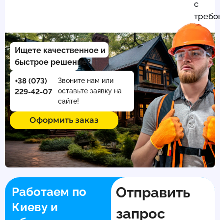
с
требо
Ищете качественное и
быстрое решение?
+38 (073)
Звоните нам или
оставьте заявку на
229-42-07
сайте!
Оформить заказ
Отправить
Работаем по
Киеву и
запрос