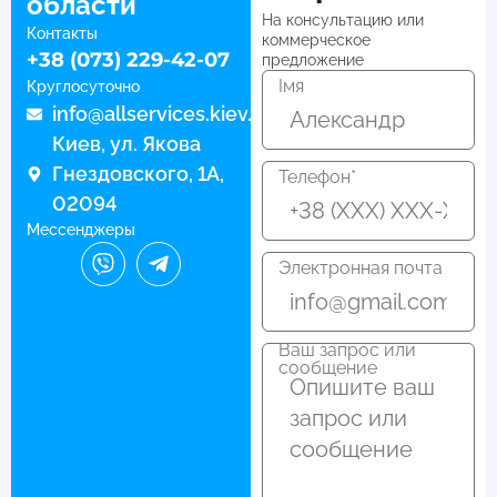
области
На консультацию или
Контакты
коммерческое
+38 (073) 229-42-07
предложение
Імя
Круглосуточно
info@allservices.kiev.ua
Киев, ул. Якова
Гнездовского, 1А,
Телефон*
02094
Мессенджеры
Электронная почта
Ваш запрос или
сообщение