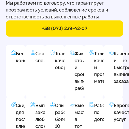
Мы работаем по договору, что гарантирует
прозрачность условий, соблюдение сроков и
ответственность за выполненные работы.
+38 (073) 229-42-07
Бесплатная
Сертифицированные
Только
Фиксированная
Только
Качес
консультация
специалисты
качественное
стоимость
качественные
и
оборудование
и
и
быстр
срок
проверенные
выпол
выполнения
материалы
заказа
работ
Скидки
Выполняем
Опыт
Выезд
Работаем
Европ
для
заказы
работы
мастера
по
качес
постоянных
любой
более
в
договору
услуг
клиентов
сложности
10
тот